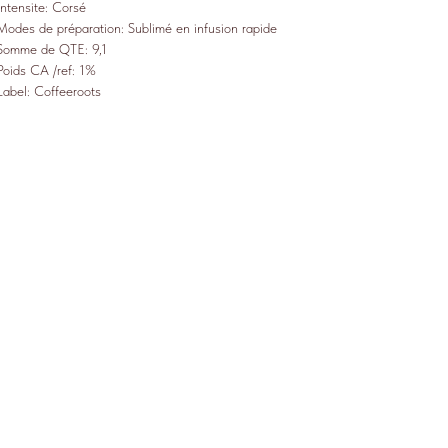
Intensite: Corsé
Modes de préparation: Sublimé en infusion rapide
Somme de QTE: 9,1
Poids CA /ref: 1%
Label: Coffeeroots