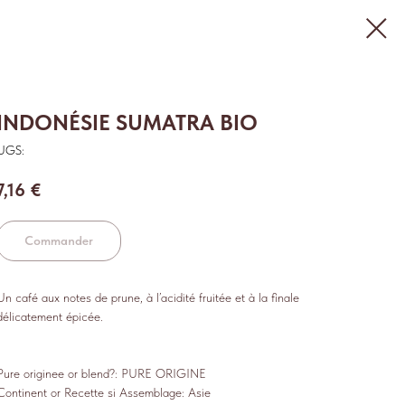
INDONÉSIE SUMATRA BIO
UGS:
7,16
€
Commander
Un café aux notes de prune, à l’acidité fruitée et à la finale
délicatement épicée.
Pure originee or blend?: PURE ORIGINE
Continent or Recette si Assemblage: Asie